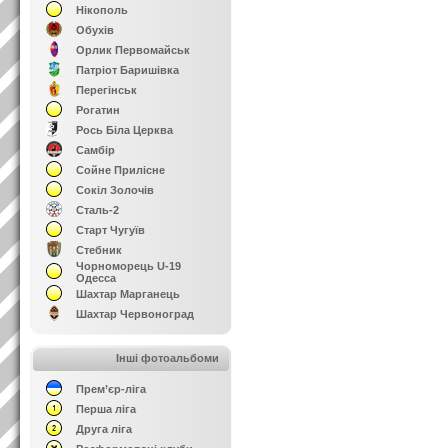
Нікополь
Обухів
Орлик Первомайськ
Патріот Баришівка
Перегінськ
Рогатин
Рось Біла Церква
Самбір
Сойне Прилісне
Сокіл Золочів
Сталь-2
Старт Чугуїв
Стебник
Чорноморець U-19
Одесса
Шахтар Марганець
Шахтар Червоноград
Інші фотоальбоми
Прем’єр-ліга
Перша ліга
Друга ліга