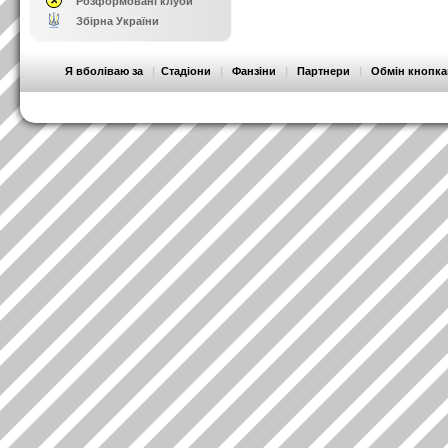
Розформовані клуби
Збірна України
Я вболіваю за
|
Стадіони
|
Фанзіни
|
Партнери
|
Обмін кнопк