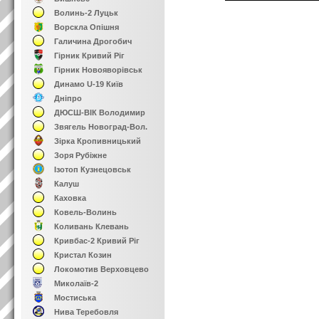
Волинь-2 Луцьк
Ворскла Опішня
Галичина Дрогобич
Гірник Кривий Ріг
Гірник Новояворівськ
Динамо U-19 Київ
Дніпро
ДЮСШ-ВІК Володимир
Звягель Новоград-Вол.
Зірка Кропивницький
Зоря Рубіжне
Ізотоп Кузнецовськ
Калуш
Каховка
Ковель-Волинь
Коливань Клевань
Кривбас-2 Кривий Ріг
Кристал Козин
Локомотив Верховцево
Миколаїв-2
Мостиська
Нива Теребовля