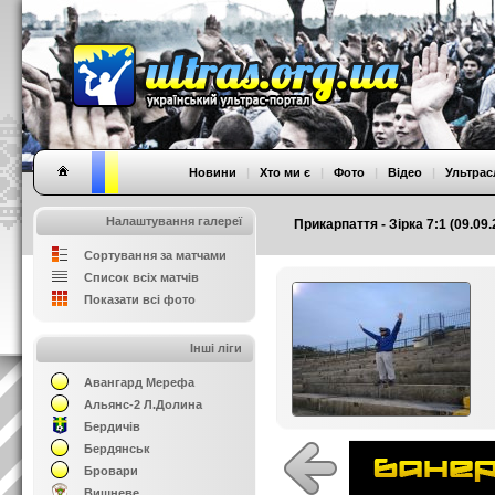
Новини
|
Хто ми є
|
Фото
|
Відео
|
Ультрас
Налаштування галереї
Прикарпаття - Зірка 7:1 (09.09.
Сортування за матчами
Список всіх матчів
Показати всі фото
Інші ліги
Авангард Мерефа
Альянс-2 Л.Долина
Бердичів
Бердянськ
Бровари
Вишневе