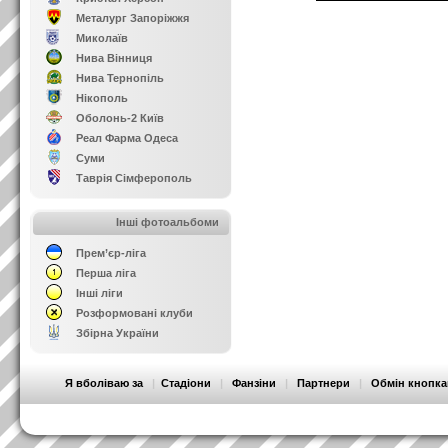
Металург Запоріжжя
Миколаїв
Нива Вінниця
Нива Тернопіль
Нікополь
Оболонь-2 Київ
Реал Фарма Одеса
Суми
Таврія Сімферополь
Інші фотоальбоми
Прем’єр-ліга
Перша ліга
Інші ліги
Розформовані клуби
Збірна України
Я вболіваю за
|
Стадіони
|
Фанзіни
|
Партнери
|
Обмін кнопк