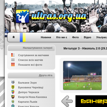
Новини
|
Хто ми є
|
Фото
|
Відео
|
Ультрас
Налаштування галереї
Металург З - Нікополь 2:0 (29.1
Сортування за матчами
Список всіх матчів
Показати всі фото
Друга ліга
Балкани Зоря
Буковина Чернівці
Дніпро Черкаси
Енергія Нова Каховка
Карпати Львів
Кристал Херсон