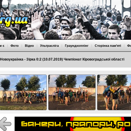
и є
|
Фото
|
Відео
|
Ультрасліга
|
Граундхоппінг
|
Сторінка пам’яті
|
Ф
Новоукраїнка - Зірка 0:2 (10.07.2019) Чемпіонат Кіровоградської області