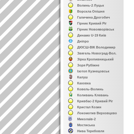
Волинь-2 Луцьк
Ворскла Опішня
Галичина Дрогобич
Гірник Кривий Ріг
Гірник Новояворівськ
Динамо U-19 Київ
Дніпро
ДЮСШ-ВІК Володимир
Звягель Новоград-Вол.
Зірка Кропивницький
Зоря Рубіжне
Ізотоп Кузнецовськ
Калуш
Каховка
Ковель-Волинь
Коливань Клевань
Кривбас-2 Кривий Ріг
Кристал Козин
Локомотив Верховцево
Миколаїв-2
Мостиська
Нива Теребовля