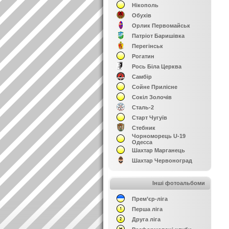
Нікополь
Обухів
Орлик Первомайськ
Патріот Баришівка
Перегінськ
Рогатин
Рось Біла Церква
Самбір
Сойне Прилісне
Сокіл Золочів
Сталь-2
Старт Чугуїв
Стебник
Чорноморець U-19
Одесса
Шахтар Марганець
Шахтар Червоноград
Інші фотоальбоми
Прем’єр-ліга
Перша ліга
Друга ліга