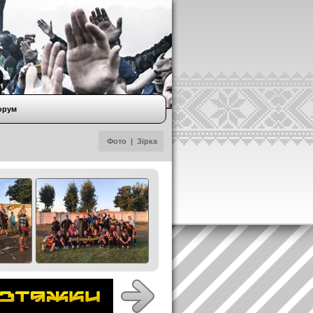
орум
Фото
|
Зірка