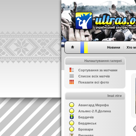
Новини
|
Хто м
Налаштування галереї
Сортування за матчами
Список всіх матчів
Показати всі фото
Інші ліги
Авангард Мерефа
Альянс-2 Л.Долина
Бердичів
Бердянськ
Бровари
Вишневе