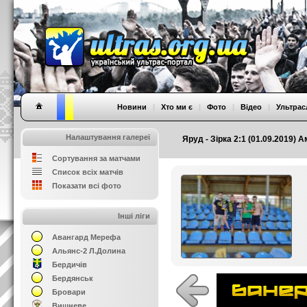
Новини
|
Хто ми є
|
Фото
|
Відео
|
Ультрас
Налаштування галереї
Яруд - Зірка 2:1 (01.09.2019)
Сортування за матчами
Список всіх матчів
Показати всі фото
Інші ліги
Авангард Мерефа
Альянс-2 Л.Долина
Бердичів
Бердянськ
Бровари
Вишневе