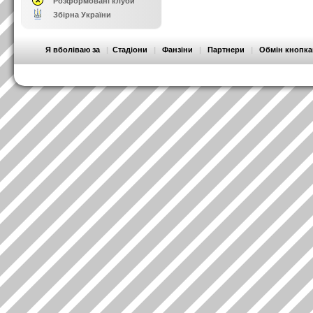
Розформовані клуби
Збірна України
Я вболіваю за
|
Стадіони
|
Фанзіни
|
Партнери
|
Обмін кнопк