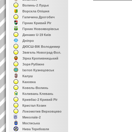
Волинь-2 Луцьк
Ворскла Опішня
Галичина Дрогобич
Гірник Кривий Ріг
Гірник Новояворівськ
Динамо U-19 Київ
Дніпро
ДЮСШ-ВІК Володимир
Звягель Новоград-Вол.
Зірка Кропивницький
Зоря Рубіжне
Ізотоп Кузнецовськ
Калуш
Каховка
Ковель-Волинь
Коливань Клевань
Кривбас-2 Кривий Ріг
Кристал Козин
Локомотив Верховцево
Миколаїв-2
Мостиська
Нива Теребовля