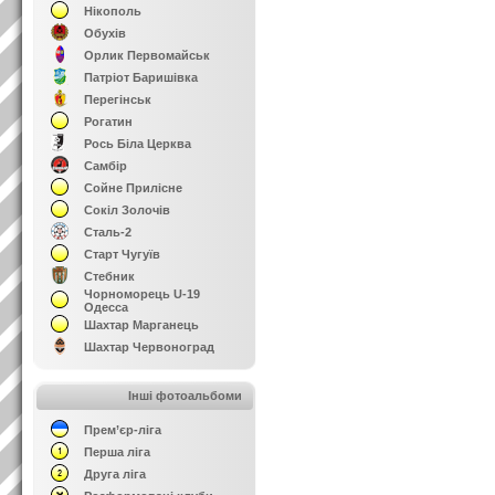
Нікополь
Обухів
Орлик Первомайськ
Патріот Баришівка
Перегінськ
Рогатин
Рось Біла Церква
Самбір
Сойне Прилісне
Сокіл Золочів
Сталь-2
Старт Чугуїв
Стебник
Чорноморець U-19
Одесса
Шахтар Марганець
Шахтар Червоноград
Інші фотоальбоми
Прем’єр-ліга
Перша ліга
Друга ліга