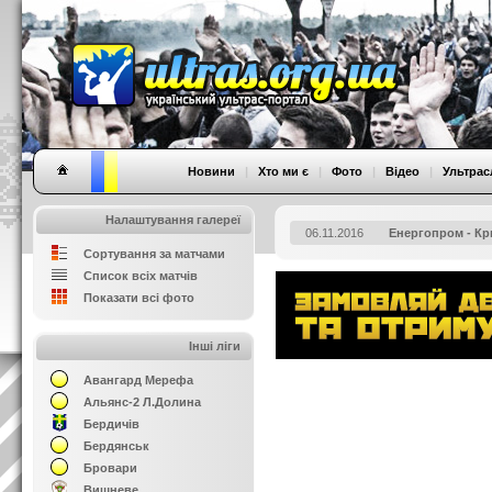
Новини
|
Хто ми є
|
Фото
|
Відео
|
Ультрас
Налаштування галереї
06.11.2016
Енергопром - Кр
Сортування за матчами
Список всіх матчів
Показати всі фото
Інші ліги
Авангард Мерефа
Альянс-2 Л.Долина
Бердичів
Бердянськ
Бровари
Вишневе