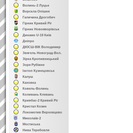
Волинь-2 Луцьк
Ворскла Опішня
Галичина Дрогобич
Гірник Кривий Ріг
Гірник Новояворівськ
Динамо U-19 Київ
Дніпро
ДЮСШ-ВІК Володимир
Звягель Новоград-Вол.
Зірка Кропивницький
Зоря Рубіжне
Ізотоп Кузнецовськ
Калуш
Каховка
Ковель-Волинь
Коливань Клевань
Кривбас-2 Кривий Ріг
Кристал Козин
Локомотив Верховцево
Миколаїв-2
Мостиська
Нива Теребовля