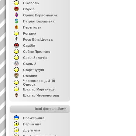
Нікополь
Обухів
Орлик Первомайськ
Патріот Баришівка
Перегінськ
Рогатин
Рось Біла Церква
Самбір
Сойне Прилісне
Сокіл Золочів
Сталь-2
Старт Чугуїв
Стебник
Чорноморець U-19
Одесса
Шахтар Марганець
Шахтар Червоноград
Інші фотоальбоми
Прем’єр-ліга
Перша ліга
Друга ліга