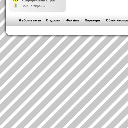
Розформовані клуби
Збірна України
Я вболіваю за
|
Стадіони
|
Фанзіни
|
Партнери
|
Обмін кнопк