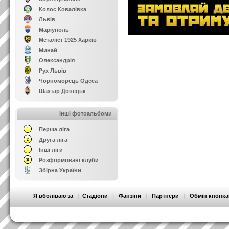
Колос Ковалівка
Львів
Маріуполь
Металіст 1925 Харків
Минай
Олександрія
Рух Львів
Чорноморець Одеса
Шахтар Донецьк
Інші фотоальбоми
Перша ліга
Друга ліга
Інші ліги
Розформовані клуби
Збірна України
Я вболіваю за
|
Стадіони
|
Фанзіни
|
Партнери
|
Обмін кнопк