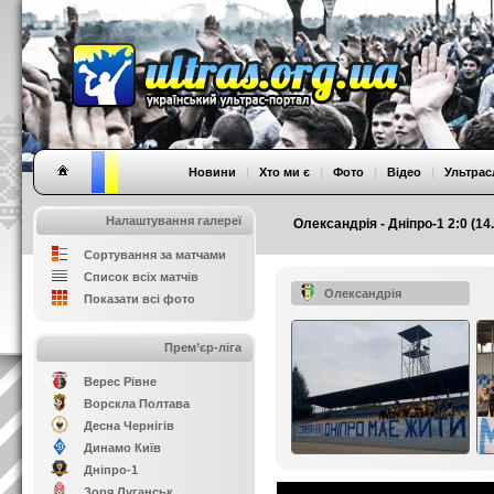
Новини
|
Хто ми є
|
Фото
|
Відео
|
Ультрас
Налаштування галереї
Олександрія - Дніпро-1 2:0 (14
Сортування за матчами
Список всіх матчів
Олександрія
Показати всі фото
Прем’єр-ліга
Верес Рівне
Ворскла Полтава
Десна Чернігів
Динамо Київ
Дніпро-1
Зоря Луганськ