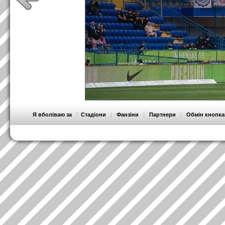
Я вболіваю за
|
Стадіони
|
Фанзіни
|
Партнери
|
Обмін кнопк