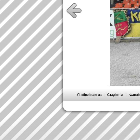
Я вболіваю за
|
Стадіони
|
Фанзі