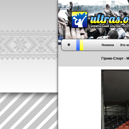
Новини
|
Хто м
Гірник-Спорт - М