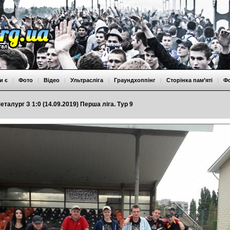
и є
|
Фото
|
Відео
|
Ультрасліга
|
Граундхоппінг
|
Сторінка пам’яті
|
Ф
еталург З 1:0 (14.09.2019) Перша ліга. Тур 9