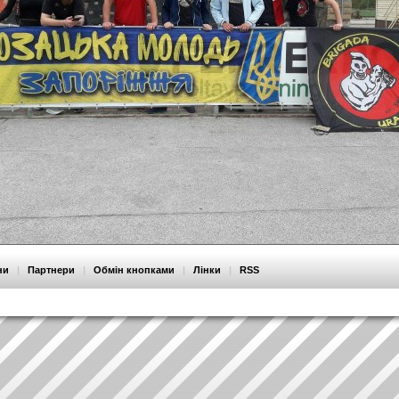
ни
|
Партнери
|
Обмін кнопками
|
Лінки
|
RSS