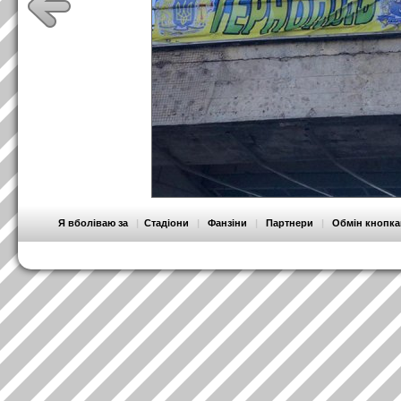
Я вболіваю за
|
Стадіони
|
Фанзіни
|
Партнери
|
Обмін кнопк