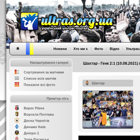
Новини
|
Хто ми є
|
Фото
|
Відео
|
Ультрас
Налаштування галереї
Шахтар - Генк 2:1 (10.08.2021) 
Сортування за матчами
Список всіх матчів
Шахтар
Показати всі фото
Прем’єр-ліга
Верес Рівне
Ворскла Полтава
Десна Чернігів
Динамо Київ
Дніпро-1
Зоря Луганськ