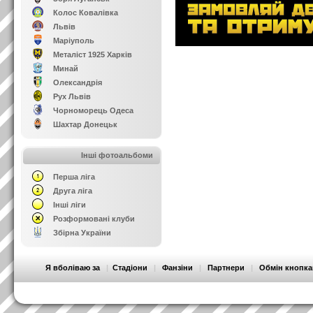
Колос Ковалівка
Львів
Маріуполь
Металіст 1925 Харків
Минай
Олександрія
Рух Львів
Чорноморець Одеса
Шахтар Донецьк
Інші фотоальбоми
Перша ліга
Друга ліга
Інші ліги
Розформовані клуби
Збірна України
Я вболіваю за
|
Стадіони
|
Фанзіни
|
Партнери
|
Обмін кнопк