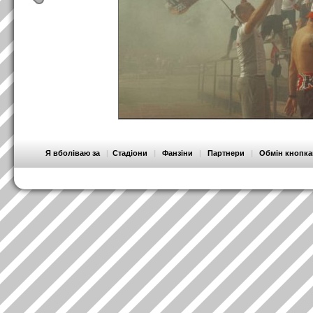
Я вболіваю за
|
Стадіони
|
Фанзіни
|
Партнери
|
Обмін кнопк