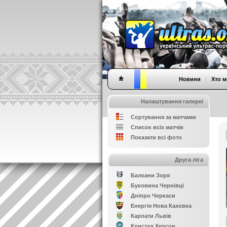
Новини
|
Хто м
Налаштування галереї
Сортування за матчами
Список всіх матчів
Показати всі фото
Друга ліга
Балкани Зоря
Буковина Чернівці
Дніпро Черкаси
Енергія Нова Каховка
Карпати Львів
Кристал Херсон