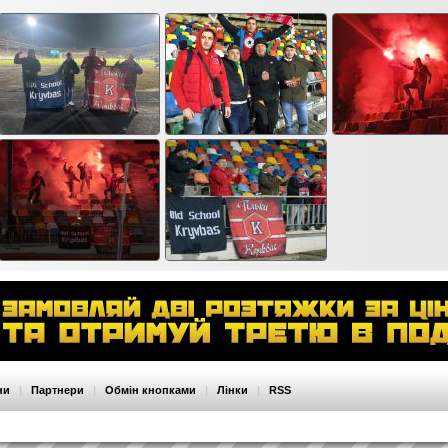
ни
|
Партнери
|
Обмін кнопками
|
Лінки
|
RSS