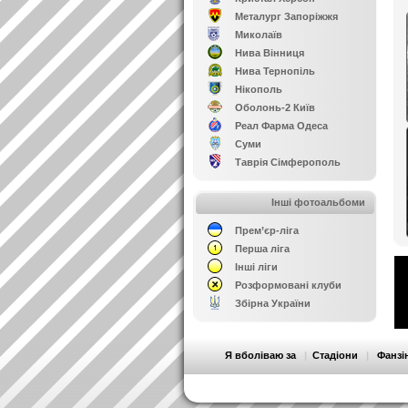
Металург Запоріжжя
Миколаїв
Нива Вінниця
Нива Тернопіль
Нікополь
Оболонь-2 Київ
Реал Фарма Одеса
Суми
Таврія Сімферополь
Інші фотоальбоми
Прем’єр-ліга
Перша ліга
Інші ліги
Розформовані клуби
Збірна України
Я вболіваю за
|
Стадіони
|
Фанзі