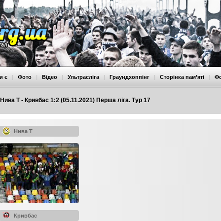
и є
|
Фото
|
Відео
|
Ультрасліга
|
Граундхоппінг
|
Сторінка пам’яті
|
Ф
Нива Т - Кривбас 1:2 (05.11.2021) Перша ліга. Тур 17
Нива Т
Кривбас