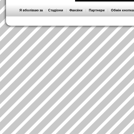
Я вболіваю за
|
Стадіони
|
Фанзіни
|
Партнери
|
Обмін кнопк