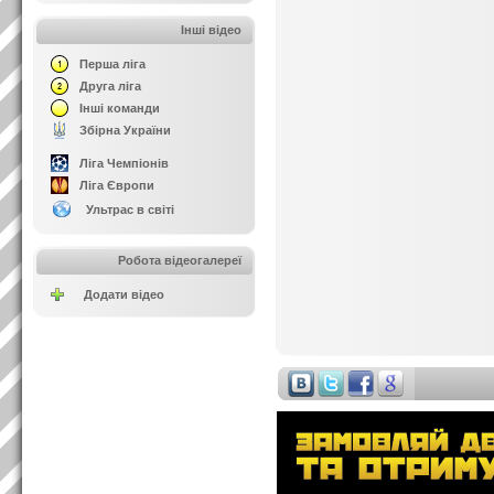
Інші відео
Перша ліга
Друга ліга
Інші команди
Збірна України
Ліга Чемпіонів
Ліга Європи
Ультрас в світі
Робота відеогалереї
Додати відео