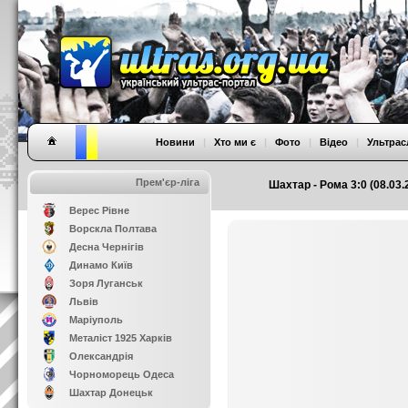
Новини
|
Хто ми є
|
Фото
|
Відео
|
Ультрас
Прем'єр-ліга
Шахтар - Рома 3:0 (08.03.
Верес Рівне
Ворскла Полтава
Десна Чернігів
Динамо Київ
Зоря Луганськ
Львів
Маріуполь
Металіст 1925 Харків
Олександрія
Чорноморець Одеса
Шахтар Донецьк