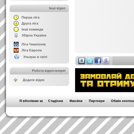
Інші відео
Перша ліга
Друга ліга
Інші команди
Збірна України
Ліга Чемпіонів
Ліга Європи
Ультрас в світі
Робота відеогалереї
Додати відео
Я вболіваю за
|
Стадіони
|
Фанзіни
|
Партнери
|
Обмін кнопк