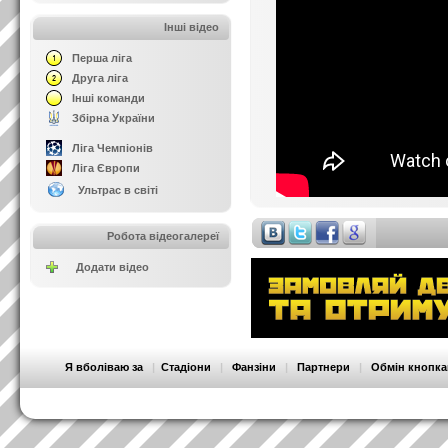
Інші відео
Перша ліга
Друга ліга
Інші команди
Збірна України
Ліга Чемпіонів
Ліга Європи
Ультрас в світі
Робота відеогалереї
Додати відео
Я вболіваю за
|
Стадіони
|
Фанзіни
|
Партнери
|
Обмін кнопк