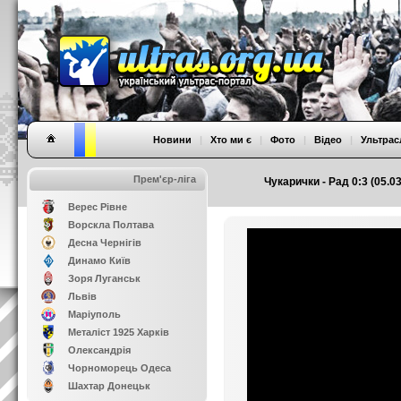
Новини
|
Хто ми є
|
Фото
|
Відео
|
Ультрас
Прем'єр-ліга
Чукарички - Рад 0:3 (05.03
Верес Рівне
Ворскла Полтава
Десна Чернігів
Динамо Київ
Зоря Луганськ
Львів
Маріуполь
Металіст 1925 Харків
Олександрія
Чорноморець Одеса
Шахтар Донецьк