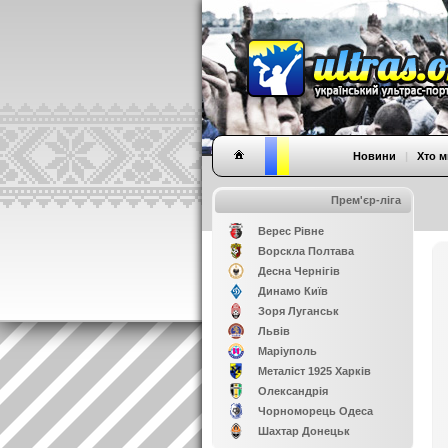
Новини
|
Хто м
Прем'єр-ліга
Верес Рівне
Ворскла Полтава
Десна Чернігів
Динамо Київ
Зоря Луганськ
Львів
Маріуполь
Металіст 1925 Харків
Олександрія
Чорноморець Одеса
Шахтар Донецьк