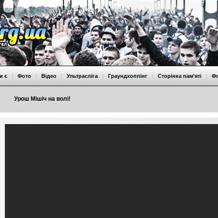
и є
|
Фото
|
Відео
|
Ультрасліга
|
Граундхоппінг
|
Сторінка пам’яті
|
Ф
Урош Мішіч на волі!