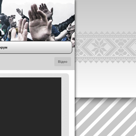
орум
Відео