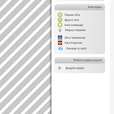
Інші відео
Перша ліга
Друга ліга
Інші команди
Збірна України
Ліга Чемпіонів
Ліга Європи
Ультрас в світі
Робота відеогалереї
Додати відео