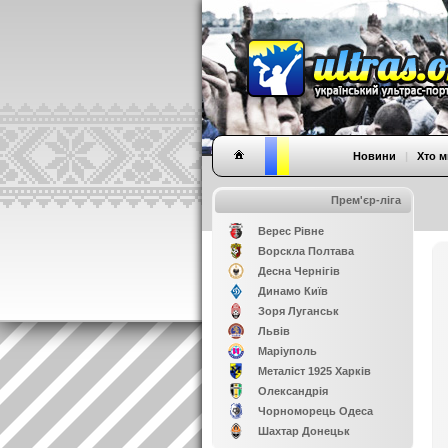
Новини
|
Хто м
Прем'єр-ліга
Верес Рівне
Ворскла Полтава
Десна Чернігів
Динамо Київ
Зоря Луганськ
Львів
Маріуполь
Металіст 1925 Харків
Олександрія
Чорноморець Одеса
Шахтар Донецьк