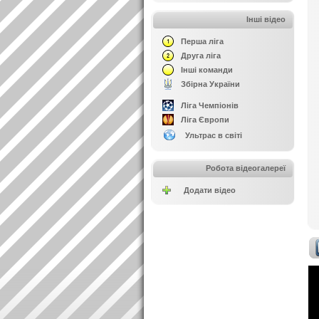
Інші відео
Перша ліга
Друга ліга
Інші команди
Збірна України
Ліга Чемпіонів
Ліга Європи
Ультрас в світі
Робота відеогалереї
Додати відео