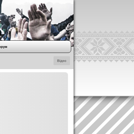
орум
Відео