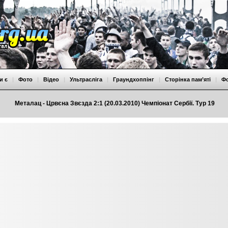
и є
|
Фото
|
Відео
|
Ультрасліга
|
Граундхоппінг
|
Сторінка пам’яті
|
Ф
Металац - Црвєна Звєзда 2:1 (20.03.2010) Чемпіонат Сербії. Тур 19