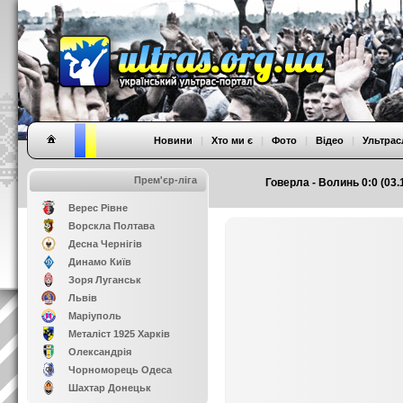
Новини
|
Хто ми є
|
Фото
|
Відео
|
Ультрас
Прем'єр-ліга
Говерла - Волинь 0:0 (03.
Верес Рівне
Ворскла Полтава
Десна Чернігів
Динамо Київ
Зоря Луганськ
Львів
Маріуполь
Металіст 1925 Харків
Олександрія
Чорноморець Одеса
Шахтар Донецьк