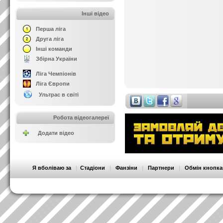
Інші відео
Перша ліга
Друга ліга
Інші команди
Збірна України
Ліга Чемпіонів
Ліга Європи
Ультрас в світі
Робота відеогалереї
Додати відео
Я вболіваю за
|
Стадіони
|
Фанзіни
|
Партнери
|
Обмін кнопк