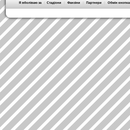
Я вболіваю за
|
Стадіони
|
Фанзіни
|
Партнери
|
Обмін кнопк