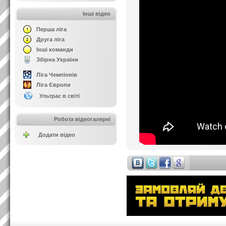
Інші відео
Перша ліга
Друга ліга
Інші команди
Збірна України
Ліга Чемпіонів
Ліга Європи
Ультрас в світі
Робота відеогалереї
Додати відео