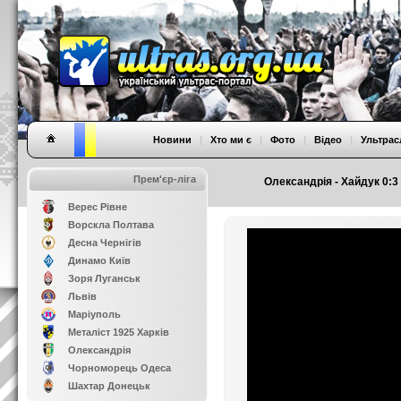
Новини
|
Хто ми є
|
Фото
|
Відео
|
Ультрас
Прем'єр-ліга
Олександрія - Хайдук 0:3 
Верес Рівне
Ворскла Полтава
Десна Чернігів
Динамо Київ
Зоря Луганськ
Львів
Маріуполь
Металіст 1925 Харків
Олександрія
Чорноморець Одеса
Шахтар Донецьк