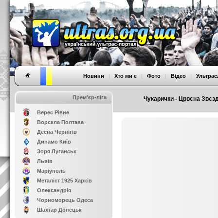
Новини
|
Хто ми є
|
Фото
|
Відео
|
Ультрас
Прем'єр-ліга
Чукарички - Црвєна Звєзда
Верес Рівне
Ворскла Полтава
Десна Чернігів
Динамо Київ
Зоря Луганськ
Львів
Маріуполь
Металіст 1925 Харків
Олександрія
Чорноморець Одеса
Шахтар Донецьк