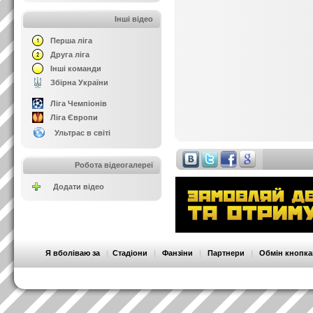
Інші відео
Перша ліга
Друга ліга
Інші команди
Збірна України
Ліга Чемпіонів
Ліга Європи
Ультрас в світі
Робота відеогалереї
Додати відео
Я вболіваю за
|
Стадіони
|
Фанзіни
|
Партнери
|
Обмін кнопк