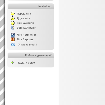
Інші відео
Перша ліга
Друга ліга
Інші команди
Збірна України
Ліга Чемпіонів
Ліга Європи
Ультрас в світі
Робота відеогалереї
Додати відео