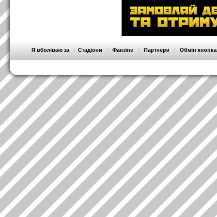
Я вболіваю за
|
Стадіони
|
Фанзіни
|
Партнери
|
Обмін кнопк