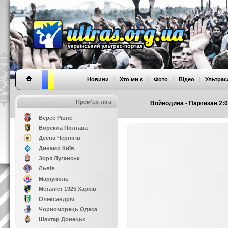
Новини
|
Хто ми є
|
Фото
|
Відео
|
Ультрас
Прем'єр-ліга
Войводина - Партизан 2:0 
Верес Рівне
Ворскла Полтава
Десна Чернігів
Динамо Київ
Зоря Луганськ
Львів
Маріуполь
Металіст 1925 Харків
Олександрія
Чорноморець Одеса
Шахтар Донецьк