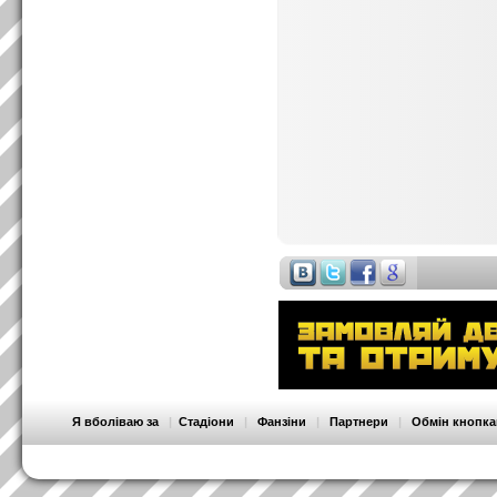
Я вболіваю за
|
Стадіони
|
Фанзіни
|
Партнери
|
Обмін кнопк