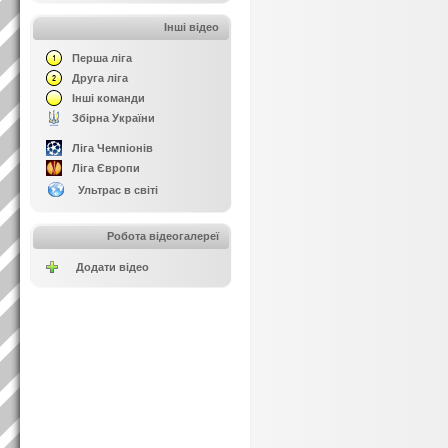
Інші відео
Перша ліга
Друга ліга
Інші команди
Збірна України
Ліга Чемпіонів
Ліга Європи
Ультрас в світі
Робота відеогалереї
Додати відео