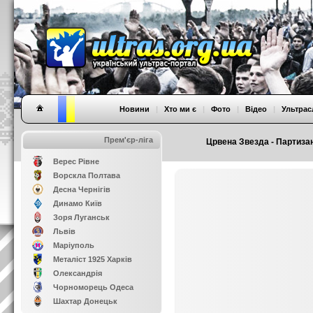
Новини
|
Хто ми є
|
Фото
|
Відео
|
Ультрас
Прем'єр-ліга
Црвена Звезда - Партизан 
Верес Рівне
Ворскла Полтава
Десна Чернігів
Динамо Київ
Зоря Луганськ
Львів
Маріуполь
Металіст 1925 Харків
Олександрія
Чорноморець Одеса
Шахтар Донецьк