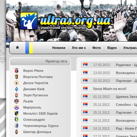
Новини
|
Хто ми є
|
Фото
|
Відео
|
Ультрас
Прем'єр-ліга
17.03.2013
Раднiчки - 
Верес Рівне
13.03.2013
Воєводина 
Ворскла Полтава
02.03.2013
Партизан - 
Десна Чернігів
Урош Мішіч на волі!
Динамо Київ
Зоря Луганськ
01.12.2012
Црвена Звез
Львів
25.11.2012
Севойно - Ц
Маріуполь
25.11.2012
Партизан - 
Металіст 1925 Харків
Олександрія
24.11.2012
Воєводина -
Чорноморець Одеса
24.11.2012
Рад - Нови-
Шахтар Донецьк
17.11.2012
Црвена Звез