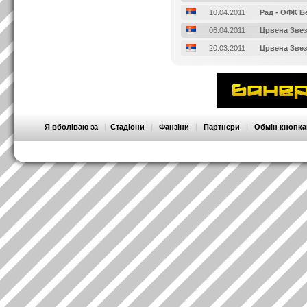
10.04.2011
Рад - ОФК Б
06.04.2011
Црвена Звез
20.03.2011
Црвена Звез
Я вболіваю за
|
Стадіони
|
Фанзіни
|
Партнери
|
Обмін кнопк