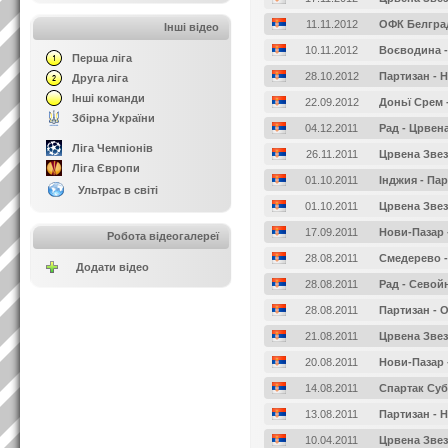
11.11.2012
ОФК Белград
Інші відео
10.11.2012
Воєводина -
Перша ліга
28.10.2012
Партизан - 
Друга ліга
Інші команди
22.09.2012
Доньї Срем 
Збірна України
04.12.2011
Рад - Црвен
Ліга Чемпіонів
26.11.2011
Црвена Звез
Ліга Європи
01.10.2011
Інджия - Па
Ультрас в світі
01.10.2011
Црвена Звез
17.09.2011
Нови-Пазар 
Робота відеогалереї
28.08.2011
Смедерево -
Додати відео
28.08.2011
Рад - Севой
28.08.2011
Партизан - 
21.08.2011
Црвена Звез
20.08.2011
Нови-Пазар 
14.08.2011
Спартак Суб
13.08.2011
Партизан - 
10.04.2011
Црвена Звез